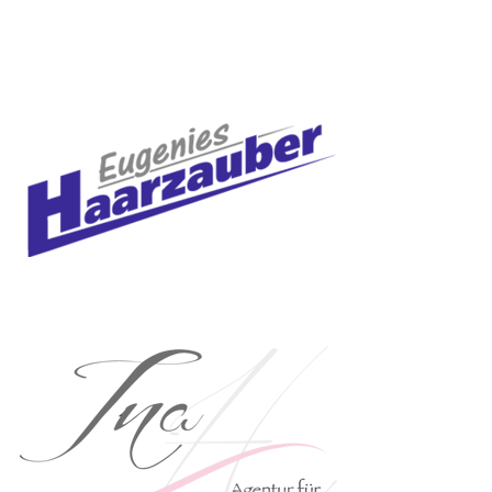
alpha-energy.de
www.eugenies-
haarzauber.de