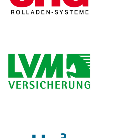
www.shginfo.de
www.u-
simon.lvm.de