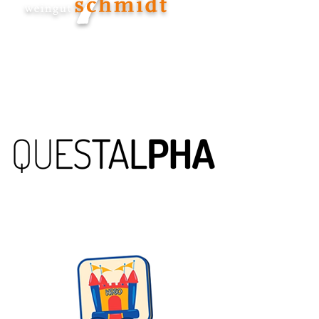
www.weingut-
schmidt.info
www.questalpha.com