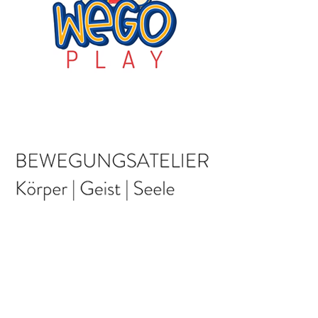
www.wego-
play.de/
www.bewegungs­
atelier­herborn.de