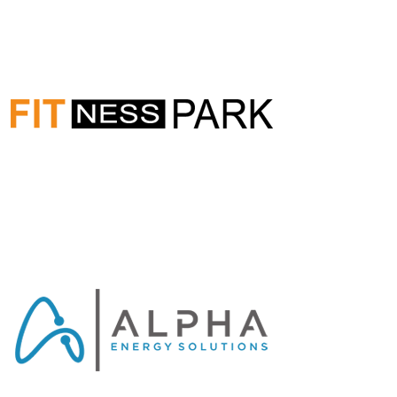
sinn.de
www.fitnesspark-
limburg.de