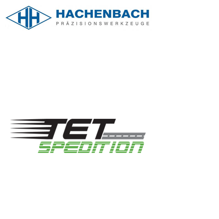
www.hachenbach.de
www.tet-
spedition.de