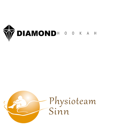
www.diamondhookah.de
www.physioteam-