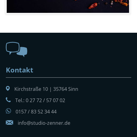
Kontakt
Kirchstraße 10 | 35764 Sinn
Tel.: 0 27 72 / 57 07 02
0157 / 83 52 34 44
info@studio-zenner.de